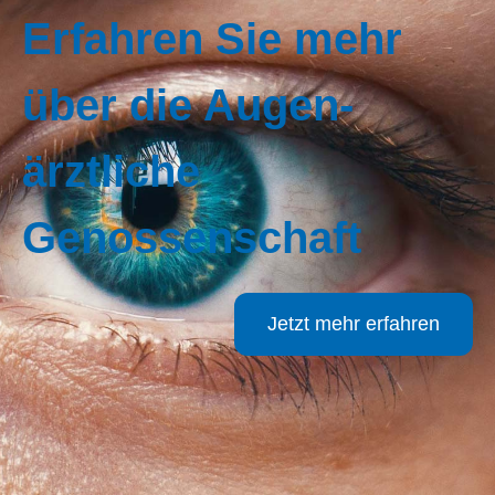
Erfahren Sie mehr
über die Augen­
ärztliche
Genossenschaft
Jetzt mehr erfahren