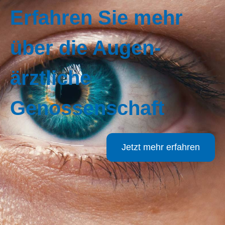
Erfahren Sie mehr
über die Augen­
ärztliche
Genossenschaft
Jetzt mehr erfahren