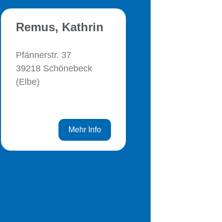
Remus, Kathrin
Pfännerstr. 37
39218 Schönebeck
(Elbe)
Mehr Info