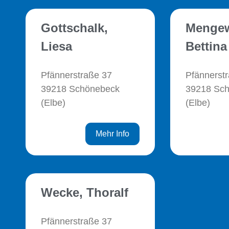
Gottschalk,
Mengew
Liesa
Bettina
Pfännerstraße 37
Pfännerst
39218 Schönebeck
39218 Sc
(Elbe)
(Elbe)
Mehr Info
Wecke, Thoralf
Pfännerstraße 37