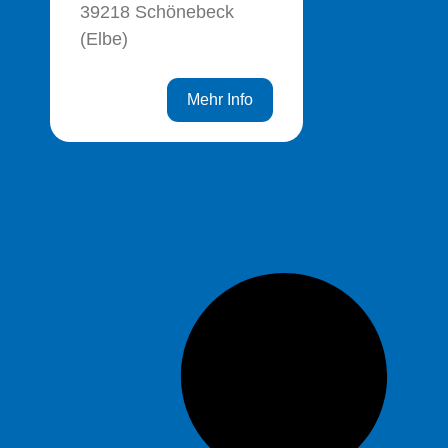
39218 Schönebeck
(Elbe)
Mehr Info